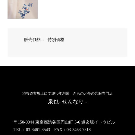
販売価格：
特別価格
渋谷道玄坂上にて1946年創業 きものと帯の呉服専門店
泉也- せんなり -
〒150-0044 東京都渋谷区円山町 5-6 道玄坂イトウビル
TEL：03-3461-3543 FAX：03-3463-7518