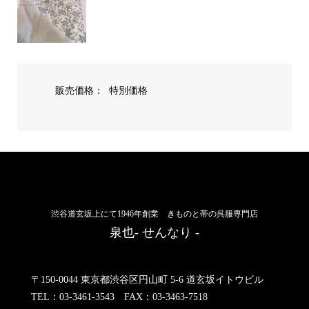
販売価格：
特別価格
渋谷道玄坂上にて1946年創業 きものと帯の呉服専門店
泉也- せんなり -
〒150-0044 東京都渋谷区円山町 5-6 道玄坂イトウビル
TEL：03-3461-3543 FAX：03-3463-7518